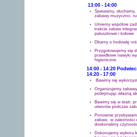
13:00 - 14:00
Śpiewamy, słuchamy, 
zabawy muzyczno- r
Umiemy wspólnie zad
trakcie zabaw integr
paluszkowe i kołowe
Dbamy o hodowlę rośl
Przygotowujemy się d
prawidłowe nawyki wy
higieniczne
14:00 - 14:20 Podwie
14:20 - 17:00
Bawimy się wykorzyst
Organizujemy zabawy
podejmując własną a
Bawimy się w teatr, p
utworów podczas za
Ponownie przebywamy
zabaw, w zależności
doskonalimy czynnoś
Dokonujemy wyboru k