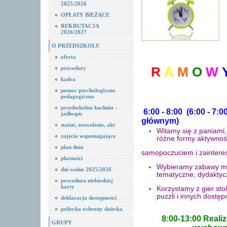
2025/2026
OPŁATY BIEŻĄCE
REKRUTACJA
2026/2027
O PRZEDSZKOLU
oferta
procedury
R
A
M
O
W
kadra
pomoc psychologiczno
pedagogiczna
przedszkolna kuchnia -
6:00 - 8:00 (6:00 - 7
jadłospis
głównym)
statut, zezwolenie, akt
Witamy się z paniami
zajęcia wspomagające
różne formy aktywnoś
plan dnia
samopoczuciem i zainter
płatności
Wybieramy zabawy man
dni wolne 2025/2026
tematyczne, dydaktyc
procedura niebieskiej
karty
Korzystamy z gier sto
puzzli i innych dost
deklaracja dostępności
polityka ochrony dziecka
8:00-13:00 Real
GRUPY