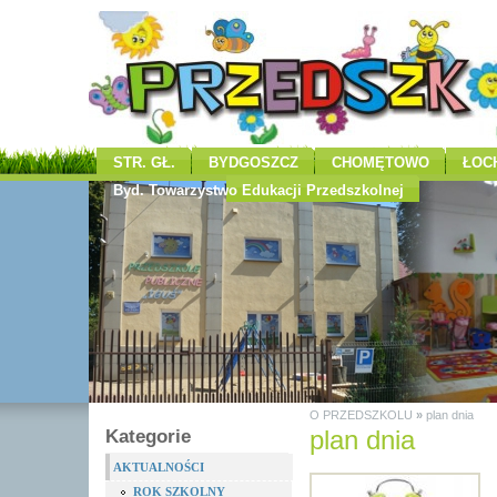
STR. GŁ.
BYDGOSZCZ
CHOMĘTOWO
ŁOC
Byd. Towarzystwo Edukacji Przedszkolnej
O PRZEDSZKOLU
»
plan dnia
Kategorie
plan dnia
AKTUALNOŚCI
ROK SZKOLNY