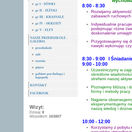
wychowa
gr I - SÓWKI
8:00 - 8:30
gr II - JEŻYKI
Rozwijamy aktywność
zabawach ruchowych
gr III - KRASNALE
gr IV - SKRZATY
Indywidualnie pracuje
podejmując różne ćwi
gr V - ELFY
doskonalenie umiejętn
NASZE PRZEDSZKOLE -
Przygotowujemy się d
GALERIA
nawyki wykonując czy
przedszkole
sale
8:30 - 9:00 I Śniadan
szatnia
9:00 - 10:00
piętro
Uczestniczymy w zaję
gabinet psychologa i
określone wiadomości
logopedy
strefami naszej aktyw
KONTAKT
Poznajemy bliższą i d
formy i metody pracy
FACEBOOK
Najpierw obserwujemy
eksperymentujemy na
Wizyt:
naszą wiedzę i dozna
Dzisiaj:
8
Wszystkich:
163807
10:00 - 12:00
Korzystamy z pobytu 
warunków atmosferyc