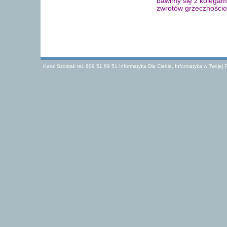
bawimy się z kolegam
zwrotów grzecznościo
Karol Szostak tel. 609 51 69 51 Informatyka Dla Ciebie, Informatyka w Twojej F