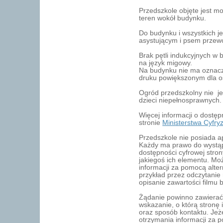
Przedszkole objęte jest mo
teren wokół budynku.
Do budynku i wszystkich 
asystującym i psem przew
Brak pętli indukcyjnych w
na język migowy.
Na budynku nie ma oznacze
druku powiększonym dla o
Ogród przedszkolny nie j
dzieci niepełnosprawnych.
Więcej informacji o dostę
stronie
Ministerstwa Cyfryz
Przedszkole nie posiada ap
Każdy ma prawo do wystąp
dostępności cyfrowej strony
jakiegoś ich elementu. Mo
informacji za pomocą alt
przykład przez odczytani
opisanie zawartości filmu b
Żądanie powinno zawierać
wskazanie, o którą stronę 
oraz sposób kontaktu. Jeż
otrzymania informacji za