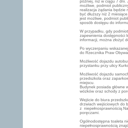
później, niż w ciągu 7 dni.
możliwe, podmiot publiczny
realizacja żądania będzie
być dłuższy niż 2 miesiące
jest możliwe, podmiot pu
sposób dostępu do informa
W przypadku, gdy podmiot 
zapewnienia dostępności 
informacji, można złożyć d
Po wyczerpaniu wskazanej
do Rzecznika Praw Obywa
Możliwość dojazdu autobu
przystanku przy ulicy Kur
Możliwość dojazdu samoc
przedszkola oraz zaparko
miejscu.
Budynek posiada główne 
wózków oraz schody z po
Wejście do biura przedszk
drzwiach wejściowych do b
z niepełnosprawnością.Na
poręczami.
Ogólnodostępna toaleta ni
niepełnosprawnością znajd