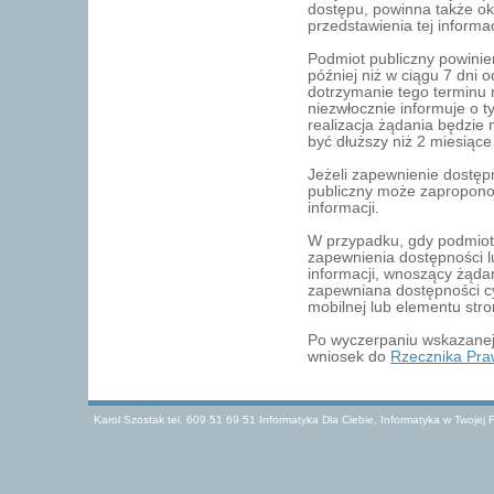
dostępu, powinna także ok
przedstawienia tej informac
Podmiot publiczny powinie
później niż w ciągu 7 dni 
dotrzymanie tego terminu n
niezwłocznie informuje o 
realizacja żądania będzie
być dłuższy niż 2 miesiąc
Jeżeli zapewnienie dostępn
publiczny może zapropono
informacji.
W przypadku, gdy podmiot 
zapewnienia dostępności 
informacji, wnoszący żąda
zapewniana dostępności cyf
mobilnej lub elementu stron
Po wyczerpaniu wskazanej
wniosek do
Rzecznika Pra
Karol Szostak tel. 609 51 69 51 Informatyka Dla Ciebie, Informatyka w Twojej F