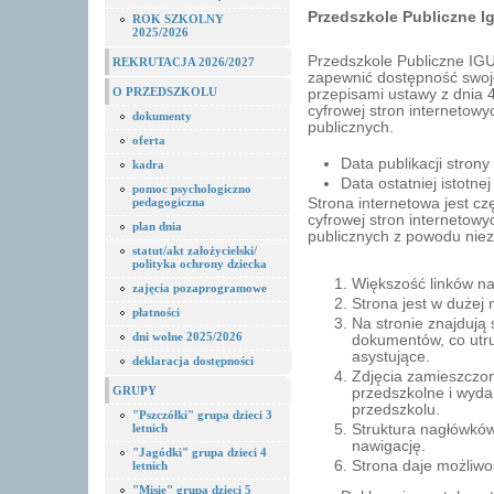
Przedszkole Publiczne 
ROK SZKOLNY
2025/2026
Przedszkole Publiczne IG
REKRUTACJA 2026/2027
zapewnić dostępność swoje
O PRZEDSZKOLU
przepisami ustawy z dnia 4
cyfrowej stron internetowy
dokumenty
publicznych.
oferta
Data publikacji stron
kadra
Data ostatniej istotne
pomoc psychologiczno
pedagogiczna
Strona internetowa jest c
cyfrowej stron internetowy
plan dnia
publicznych z powodu nie
statut/akt założycielski/
polityka ochrony dziecka
Większość linków na
zajęcia pozaprogramowe
Strona jest w dużej
płatności
Na stronie znajdują 
dni wolne 2025/2026
dokumentów, co utru
asystujące.
deklaracja dostępności
Zdjęcia zamieszczo
GRUPY
przedszkolne i wyda
przedszkolu.
"Pszczółki" grupa dzieci 3
Struktura nagłówków
letnich
nawigację.
"Jagódki" grupa dzieci 4
Strona daje możliwo
letnich
"Misie" grupa dzieci 5