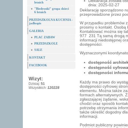
Deklaracja została ost
letnich
dnia: 2025-02-27
"Biedronki" grupa dzieci
Deklarację sporządzono 
6 letnich
przeprowadzone przez pod
PRZEDSZKOLNA KUCHNIA -
W przypadku problemów z 
jadłospis
prosimy o kontakt. Osobą 
GALERIA
Kontaktować można się ta
977 231 Tą samą drogą mo
PLAC ZABAW
informacji niedostępnej o
PRZEDSZKOLE
dostępności.
SALE
Wyznaczonymi koordynator
KONTAKT
dostępność archite
FACEBOOK
dostępność cyfrow
dostępności inform
Wizyt:
Każdy ma prawo do wystąp
Dzisiaj:
51
dostępności cyfrowej strony
Wszystkich:
120228
elementu. Można także zaż
formach alternatywnych. 
zgłaszającej żądanie, wska
chodzi oraz sposób kontak
potrzebę otrzymania inform
także określić dogodny dla
informacji.
Podmiot publiczny powinien